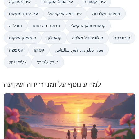
עיר ויקטוריה
עיר גנרל אסקובדו
עיר אפודקה
פוארטו ואלרטה
עיר נזאהואלקויוטל
עיר לופז מטאוס
קואוטיטלאן איקאלי
פצוקה דה סוטו
פובלנה
קורונבקה
קולוניה דל ואללה
קואקלקו
קואצאקואלקוס
سان بابلو دی لاس سالیناس
קסיקו
קמפשה
オリザバ
ナヴォホア
למידע נוסף על זמני זריחה ושקיעה