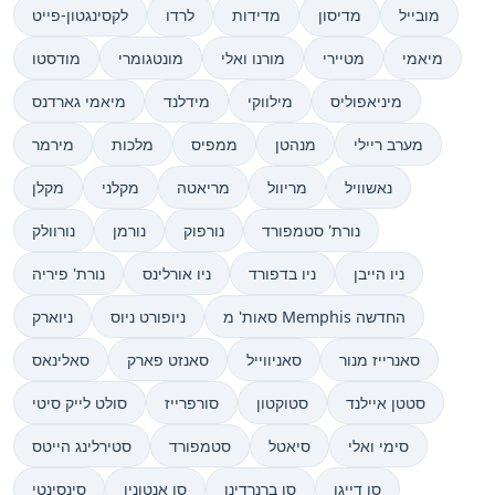
מובייל
מדיסון
מדידות
לרדו
לקסינגטון-פייט
מיאמי
מטיירי
מורנו ואלי
מונטגומרי
מודסטו
מיניאפוליס
מילווקי
מידלנד
מיאמי גארדנס
מערב ריילי
מנהטן
ממפיס
מלכות
מירמר
נאשוויל
מריוול
מריאטה
מקלני
מקלן
נורת' סטמפורד
נורפוק
נורמן
נורוולק
ניו הייבן
ניו בדפורד
ניו אורלינס
נורת' פיריה
סאות' מ Memphis החדשה
ניופורט ניוס
ניוארק
סאנרייז מנור
סאניווייל
סאנזט פארק
סאלינאס
סטטן איילנד
סטוקטון
סורפרייז
סולט לייק סיטי
סימי ואלי
סיאטל
סטמפורד
סטירלינג הייטס
סן דייגו
סן ברנרדינו
סן אנטוניו
סינסינטי