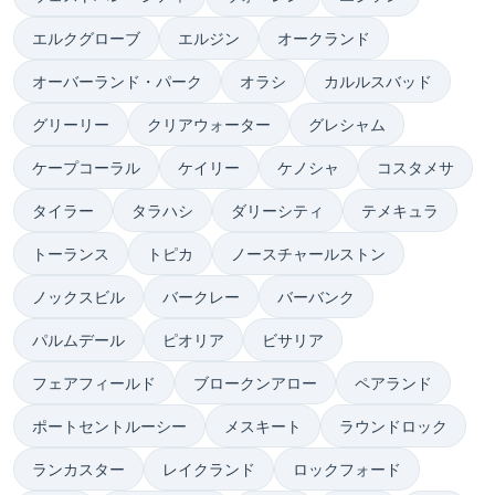
エルクグローブ
エルジン
オークランド
オーバーランド・パーク
オラシ
カルルスバッド
グリーリー
クリアウォーター
グレシャム
ケープコーラル
ケイリー
ケノシャ
コスタメサ
タイラー
タラハシ
ダリーシティ
テメキュラ
トーランス
トピカ
ノースチャールストン
ノックスビル
バークレー
バーバンク
パルムデール
ピオリア
ビサリア
フェアフィールド
ブロークンアロー
ペアランド
ポートセントルーシー
メスキート
ラウンドロック
ランカスター
レイクランド
ロックフォード