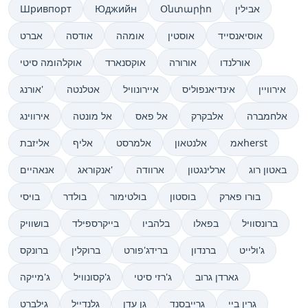
אבילין
Օնտարիո
Юджийн
Шривпорт
אוסיאנסייד
אוסטין
אומהה
אודסה
אברט
אורלנדו
אורורה
אוקסנארד
אוקלהומה סיטי
אירוויין
אינדיאנפוליס
איירונוויל
אטלנטה
אורנג'
אלחמברה
אלבקרק
אל פאס
אל מונטה
אירווינג
אמherst
אלנטאון
אלמרסט
אליף
אליזבת
באטון רוג
ארלינגטון
ארוודה
אנקוראג'
אנאהיים
בורו פארק
בוסטון
בולטימור
בולדר
בויסי
ברונסוויל
בפאלו
בלהביו
בייקרספילד
בושוויק
ג'ולייט
ברנדון
ברידג'פורט
ברוקלין
ברונקס
גארדן גרוב
ג'רזי סיטי
ג'קסונוויל
ג'מייקה
גרין ביי
גרייבסנד
גן עדן
גלנדייל
גילברט