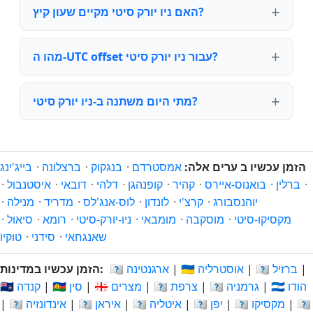
האם ניו יורק סיטי מקיים שעון קיץ?
מהו ה-UTC offset עבור ניו יורק סיטי?
מתי היום משתנה ב-ניו יורק סיטי?
הזמן עכשיו ב ערים אלה:
אמסטרדם
·
בנגקוק
·
ברצלונה
·
בייג'ינג
·
ברלין
·
בואנוס-איירס
·
קהיר
·
קופנהגן
·
דלהי
·
דובאי
·
איסטנבול
·
יוהנסבורג
·
קרצ'י
·
לונדון
·
לוס-אנג'לס
·
מדריד
·
מנילה
·
מקסיקו-סיטי
·
מוסקבה
·
מומבאי
·
ניו-יורק-סיטי
·
רומא
·
סיאול
·
שאנגחאי
·
סידני
·
טוקיו
|
🇧🇷 ברזיל
|
🇦🇺 אוסטרליה
|
🇦🇷 ארגנטינה
הזמן עכשיו במדינות:
🇮🇳 הודו
|
🇩🇪 גרמניה
|
🇫🇷 צרפת
|
🇪🇬 מצרים
|
🇨🇳 סין
|
🇨🇦 קנדה
🇳🇱
|
🇲🇽 מקסיקו
|
🇯🇵 יפן
|
🇮🇹 איטליה
|
🇮🇷 איראן
|
🇮🇩 אינדונזיה
|