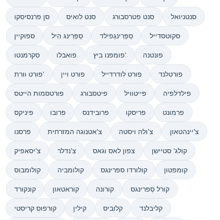
סנטניואל
סנט פטרסבורג
סנט לואיס
סן פרנסיסקו
סקוטסדייל
סְפְּרִינגְפילד
סְפְּרִינג הִיל
ספוקיין
פונטנה
פומפנו ביץ'
פואבלו
סקרמנטו
פורטלנד
פורט לודרדייל
פורט ויין
פורט וורת'
פילדלפיה
פייטוויל
פיטסבורג
פורטסמות הייטס
פרמונט
פריסקו
פרובידנס
פרובו
פיניקס
צ'יינהטאון
צ'ולה ויסטה
צ'אטנוגה המזרחית
פרסנו
קולג' סטיישן
צפון לאס וגאס
צ'נדלר
צ'יסאפיק
קומפטון
קולורדו ספרינגס
קולומביה
קולומבוס
קורל סְפרינגס
קורונה
קוראטאון
קונקורד
קליבלנד
קלוביס
קילין
קורפוס קריסטי