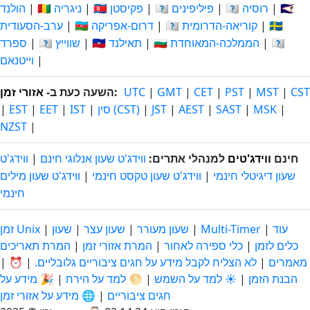
🇸🇦
|
🇷🇺 רוסיה
|
🇵🇭 פיליפינים
|
🇵🇰 פקיסטן
|
🇳🇬 ניגריה
|
הולנד
🇪🇸
|
🇰🇷 קוריאה-הדרומית
|
🇿🇦 דרום-אפריקה
|
ערב-הסעודית
🇻🇳
|
🇬🇧 הממלכה-המאוחדת
|
🇹🇭 תאילנד
|
🇨🇭 שווייץ
|
ספרד
|
וייטנאם
CST
|
MST
|
PST
|
CET
|
GMT
|
UTC
:
השעה כעת ב-
אזורי זמן
|
MSK
|
SAST
|
AEST
|
JST
|
סין (CST)
|
IST
|
EET
|
EST
|
NZST
|
חינם
ווידג'טים
למנהלי אתרים:
ווידג'ט שעון אנלוגי חינם
|
ווידג'ט
שעון דיגיטלי חינמי
|
ווידג'ט שעון טקסט חינמי
|
ווידג'ט שעון מילים
חינמי
עוד
|
Multi-Timer
|
שעון מעורר
|
שעון עצר
|
שעון
|
זמן Unix
כלים לזמן
|
כלי ספירה לאחור
|
המרת אזורי זמן
|
המרת תאריכים
מאמרים
|
לא הצליח לקבל מידע על חגים ציבוריים גלובליים.
|
⏰
|
הבנת הזמן
|
☀️ למד על השמש
|
🌕 למד על הירח
|
🎉 מידע על
חגים ציבוריים
|
🌐 מידע על אזורי זמן