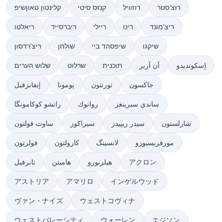
רוצ'סטר
רוזוויל
קנזס סיטי
קלינטון טאוןשיפ
ריצ'מונד
רינו
ריילי
ריברסייד
ריאלטו
שיקגו
שיפסהד ביי
שולחן
ריצ'רדסון
إسكونديدو
آن آربر
תוכנית
שרלוט
שלוש הערים
جاكسون
ثورنتون
پومونا
إيفانزفيل
ساندي سبرينغز
روانوك
رانشو کوکامونگا
شارلستون
سیدر ریپیدز
سيراكوز
ساوث فولتون
مورفريسبورو
لانسینگ
كارولتون
فولرتون
アクロン
هيلزبورو
هامبتن
نابرفيل
アストリア
アマリロ
インゲルウッド
ヴァン・ナイズ
ウェストコヴィナ
ウェストバレーシティ
ウォーレン
エジソン