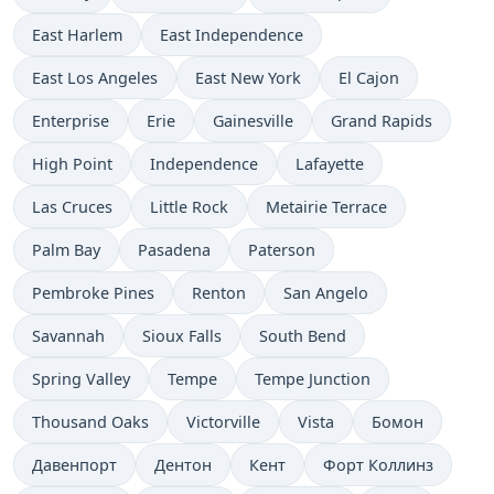
East Harlem
East Independence
East Los Angeles
East New York
El Cajon
Enterprise
Erie
Gainesville
Grand Rapids
High Point
Independence
Lafayette
Las Cruces
Little Rock
Metairie Terrace
Palm Bay
Pasadena
Paterson
Pembroke Pines
Renton
San Angelo
Savannah
Sioux Falls
South Bend
Spring Valley
Tempe
Tempe Junction
Thousand Oaks
Victorville
Vista
Бомон
Давенпорт
Дентон
Кент
Форт Коллинз