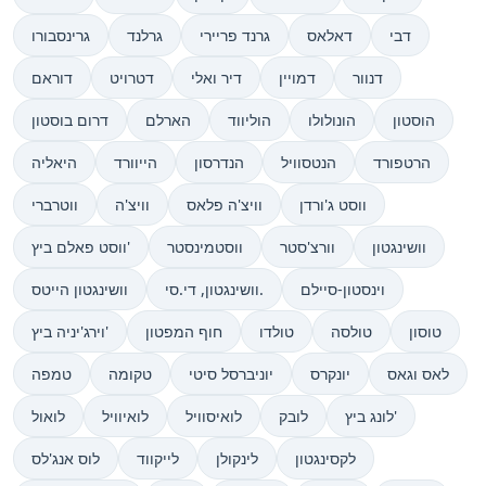
דבי
דאלאס
גרנד פריירי
גרלנד
גרינסבורו
דנוור
דמויין
דיר ואלי
דטרויט
דוראם
הוסטון
הונולולו
הוליווד
הארלם
דרום בוסטון
הרטפורד
הנטסוויל
הנדרסון
הייוורד
היאליה
ווסט ג'ורדן
וויצ'ה פלאס
וויצ'ה
ווטרברי
וושינגטון
וורצ'סטר
ווסטמינסטר
ווסט פאלם ביץ'
וינסטון-סיילם
וושינגטון, די.סי.
וושינגטון הייטס
טוסון
טולסה
טולדו
חוף המפטון
וירג'יניה ביץ'
לאס וגאס
יונקרס
יוניברסל סיטי
טקומה
טמפה
לונג ביץ'
לובק
לואיסוויל
לואיוויל
לואול
לקסינגטון
לינקולן
לייקווד
לוס אנג'לס