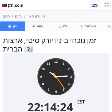
🇮🇱
🇮🇱 זמן.com
▾
ניו יורק סיטי
ערים
חגים
💨
מזג אוויר
🌦️
ירח
🌙
שמש
☀️
זמן
⏱️
זמן נוכחי ב-ניו יורק סיטי, ארצות
הברית 🇺🇸
22:14:24
12
11
1
10
2
9
3
8
4
7
5
6
EST
22:14:24