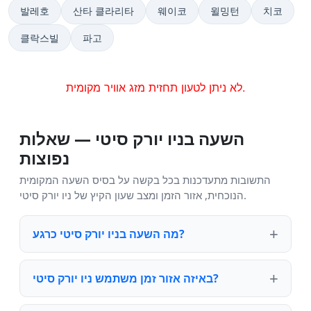
발레호
산타 클라리타
웨이코
윌밍턴
치코
클락스빌
파고
לא ניתן לטעון תחזית מזג אוויר מקומית.
השעה בניו יורק סיטי — שאלות
נפוצות
התשובות מתעדכנות בכל בקשה על בסיס השעה המקומית
הנוכחית, אזור הזמן ומצב שעון הקיץ של ניו יורק סיטי.
מה השעה בניו יורק סיטי כרגע?
באיזה אזור זמן משתמש ניו יורק סיטי?