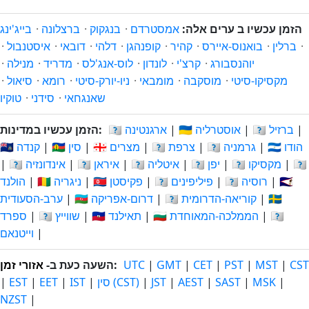
הזמן עכשיו ב ערים אלה:
אמסטרדם
·
בנגקוק
·
ברצלונה
·
בייג'ינג
·
ברלין
·
בואנוס-איירס
·
קהיר
·
קופנהגן
·
דלהי
·
דובאי
·
איסטנבול
·
יוהנסבורג
·
קרצ'י
·
לונדון
·
לוס-אנג'לס
·
מדריד
·
מנילה
·
מקסיקו-סיטי
·
מוסקבה
·
מומבאי
·
ניו-יורק-סיטי
·
רומא
·
סיאול
·
שאנגחאי
·
סידני
·
טוקיו
|
🇧🇷 ברזיל
|
🇦🇺 אוסטרליה
|
🇦🇷 ארגנטינה
הזמן עכשיו במדינות:
🇮🇳 הודו
|
🇩🇪 גרמניה
|
🇫🇷 צרפת
|
🇪🇬 מצרים
|
🇨🇳 סין
|
🇨🇦 קנדה
🇳🇱
|
🇲🇽 מקסיקו
|
🇯🇵 יפן
|
🇮🇹 איטליה
|
🇮🇷 איראן
|
🇮🇩 אינדונזיה
|
🇸🇦
|
🇷🇺 רוסיה
|
🇵🇭 פיליפינים
|
🇵🇰 פקיסטן
|
🇳🇬 ניגריה
|
הולנד
🇪🇸
|
🇰🇷 קוריאה-הדרומית
|
🇿🇦 דרום-אפריקה
|
ערב-הסעודית
🇻🇳
|
🇬🇧 הממלכה-המאוחדת
|
🇹🇭 תאילנד
|
🇨🇭 שווייץ
|
ספרד
|
וייטנאם
CST
|
MST
|
PST
|
CET
|
GMT
|
UTC
:
השעה כעת ב-
אזורי זמן
|
MSK
|
SAST
|
AEST
|
JST
|
סין (CST)
|
IST
|
EET
|
EST
|
NZST
|