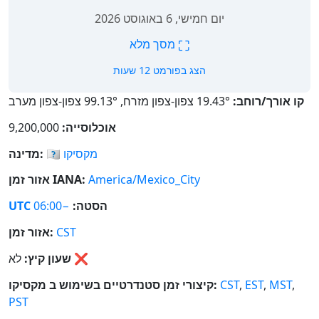
יום חמישי, 6 באוגוסט 2026
⛶
מסך מלא
הצג בפורמט 12 שעות
קו אורך/רוחב:
19.43° צפון-צפון מזרח, 99.13° צפון-צפון מערב
אוכלוסייה:
9,200,000
מקסיקו
🇲🇽
מדינה:
America/Mexico_City
אזור זמן IANA:
הסטה:
−06:00
UTC
CST
אזור זמן:
❌
לא
שעון קיץ:
,
MST
,
EST
,
CST
קיצורי זמן סטנדרטיים בשימוש ב מקסיקו:
PST