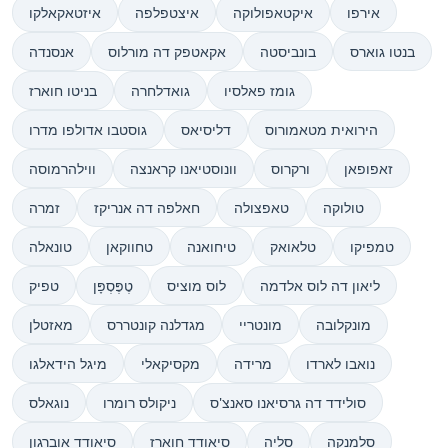
אירפו
איקטאפולוקה
איצטפלפה
איזטאקאלקו
בנטו גוארס
בונביסטה
אקאטפק דה מורלוס
אנסנדה
גומז פאלסיו
גואדלחרה
בניטו חוארז
הירואית מטאמורוס
דליסיאס
גוסטבו אדולפו מדרו
זאפופאן
ורקרוס
וונוסטיאנו קראנצה
ווילהרמוסה
טולוקה
טאפצולה
חאלפה דה אנריקז
זמרה
טמפיקו
טלאואק
טיחואנה
טחווקאן
טונאלה
ליאון דה לוס אלדמה
לוס מוציס
טֶפֶּסְפָּן
טפיק
מונקלובה
מונטריי
מגדלנה קונטררס
מאזטלן
נואבו לארדו
מרידה
מקסיקאלי
מיגל הידאלגו
סולידד דה גרסיאנו סאנצ'ס
ניקולס רומרו
נוגאלס
סלמנקה
סליה
סיאודד חוארז
סיאודד אוברגון