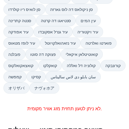
סן ניקולאס דה לוס גארזה
סן לואיס ריו קולרדו
עין המים
סנטיאגו דה קרטה
סנטה קתרינה
עיר ויקטוריה
עיר גנרל אסקובדו
עיר אפודקה
פוארטו ואלרטה
עיר נזאהואלקויוטל
עיר לופז מטאוס
קואוטיטלאן איקאלי
פצוקה דה סוטו
פובלנה
קורונבקה
קולוניה דל ואללה
קואקלקו
קואצאקואלקוס
سان بابلو دی لاس سالیناس
קסיקו
קמפשה
オリザバ
ナヴォホア
לא ניתן לטעון תחזית מזג אוויר מקומית.