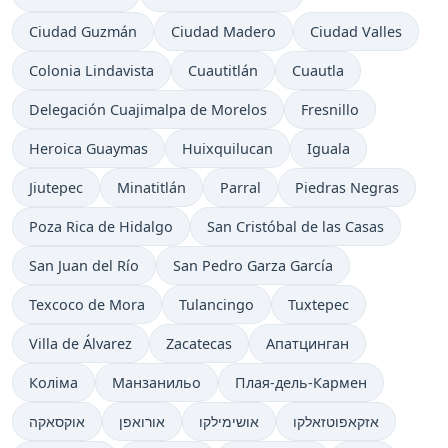
Ciudad Guzmán
Ciudad Madero
Ciudad Valles
Colonia Lindavista
Cuautitlán
Cuautla
Delegación Cuajimalpa de Morelos
Fresnillo
Heroica Guaymas
Huixquilucan
Iguala
Jiutepec
Minatitlán
Parral
Piedras Negras
Poza Rica de Hidalgo
San Cristóbal de las Casas
San Juan del Río
San Pedro Garza García
Texcoco de Mora
Tulancingo
Tuxtepec
Villa de Álvarez
Zacatecas
Апатцинган
Коліма
Манзанильо
Плая-дель-Кармен
אזקאפוטזאלקו
אושימילקו
אורואפן
אוקסאקה