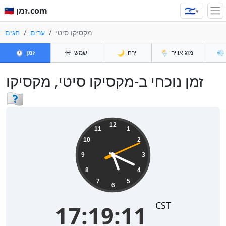
🇮🇱
🇮🇱 זמן.com
▾
מקסיקו סיטי
ערים
חגים
💨
מזג אוויר
🌦️
ירח
🌙
שמש
☀️
זמן
⏱️
זמן נוכחי ב-מקסיקו סיטי, מקסיקו
🇲🇽
17:19:12
12
11
1
10
2
9
3
8
4
7
5
6
CST
17:19:12