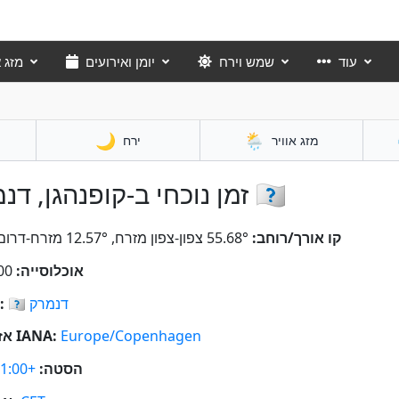
עוד
שמש וירח
יומן ואירועים
מזג א
🌙
🌦️
מזג אוויר
ירח
זמן נוכחי ב-קופנהגן, דנמרק 🇩🇰
קו אורך/רוחב:
55.68° צפון-צפון מזרח, 12.57° מזרח-דרום מזרח
אוכלוסייה:
630,000
דנמרק
🇩🇰
מדינה:
Europe/Copenhagen
אזור זמן IANA:
הסטה:
+01:00