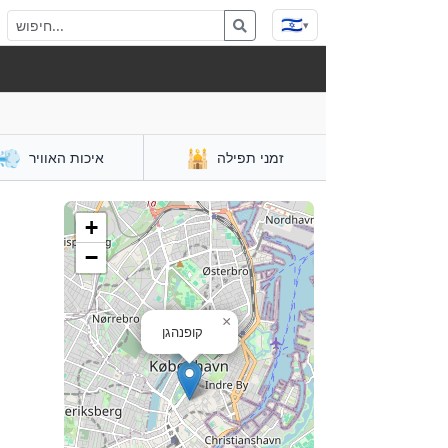
🇮🇱
▾
💨
🕌
זמני תפילה
איכות האוויר
+
−
×
קופנהגן