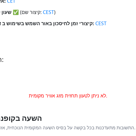
CET
אזור זמן:
)
CEST
(קיצור שם:
✅
כן
שעון ק
CEST
קיצורי זמן לחיסכון באור השמש בשימוש ב דנמרק:
הזמן עכשיו בערים אחרות ב-דנמרק:
לא ניתן לטעון תחזית מזג אוויר מקומית.
השעה בקופנה
התשובות מתעדכנות בכל בקשה על בסיס השעה המקומית הנוכחית, אזור הזמן ומצב שעון הקיץ של קופנהגן.