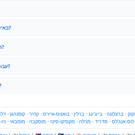
באיזה אזור זמן משתמש קופנהגן?
האם קופנהגן מקיים שעון קיץ?
מהו ה-UTC offset עבור קופנהגן?
מתי היום משתנה ב
קוק
·
ברצלונה
·
בייג'ינג
·
ברלין
·
בואנוס-איירס
·
קהיר
·
קופנהגן
·
דלה
לוס-אנג'לס
·
מדריד
·
מנילה
·
מקסיקו-סיטי
·
מוסקבה
·
מומבאי
·
ניו-