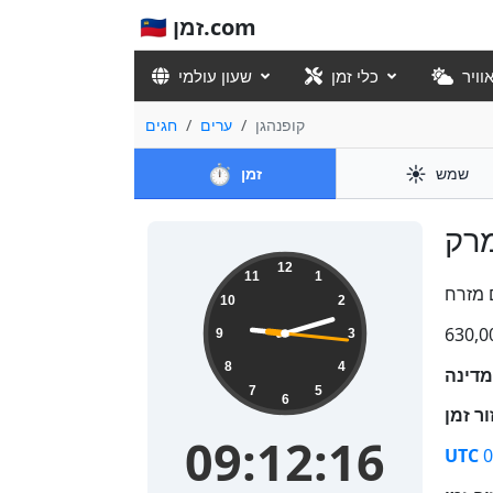
🇮🇱 זמן.com
וויר
כלי זמן
שעון עולמי
קופנהגן
ערים
חגים
⏱️
☀️
שמש
זמן
09:12:16
12
11
1
10
2
9
3
8
4
7
5
6
09:12:16
UTC