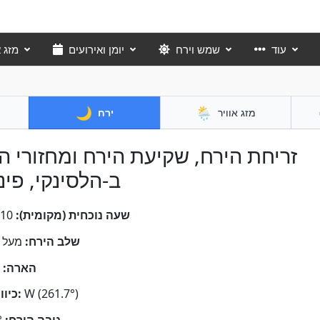
עוד
שמש וירח
יומן ואירועים
מזג א
🌙
🌦️
מזג אוויר
ירח
זריחת הירח, שקיעת הירח ומחזורי ה
ב-הלסינקי, פינ
שעה נוכחית (מקומית):
:11
שלב הירח:
מעל 
הארה:
W (261.7°)
כיוון הירח: