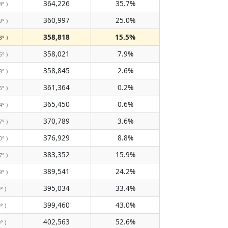
364,226
35.7%
4° )
360,997
25.0%
9° )
358,818
15.5%
3° )
358,021
7.9%
6° )
358,845
2.6%
8° )
361,364
0.2%
6° )
365,450
0.6%
4° )
370,789
3.6%
7° )
376,929
8.8%
0° )
383,352
15.9%
7° )
389,541
24.2%
9° )
395,034
33.4%
° )
399,460
43.0%
° )
402,563
52.6%
° )