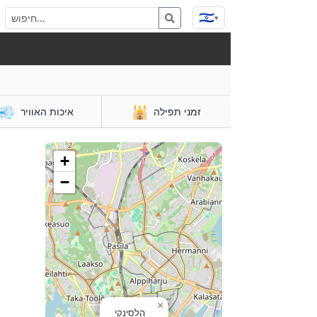
🇮🇱
▾
💨
🕌
זמני תפילה
איכות האוויר
+
−
×
הלסינקי