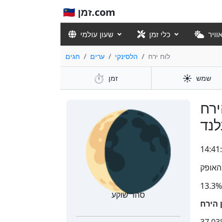
🇮🇱 זמן.com
וויר
כלי זמן
שעון עולמי
לוח ירח
הלסינקי
ערים
חגים
⏱️
☀️
שמש
זמן
🌘
ירח
לנד
14:41
האופק
13.3%
סהר שוקע