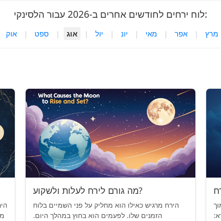
לוח ירחים לחודשים אחרים ב-2026 עבור הלסינקי:
מרץ
|
אפר
|
מאי
|
יונ
|
יול
|
אוג
|
ספט
|
אוק
מה גורם לירח לעלות ולשקוע?
וך
הירח מרגיש כאילו הוא מחליק על פני השמיים בלוח
היר
א:
הזמנים שלו. לפעמים הוא בחוץ במהלך היום.
מס