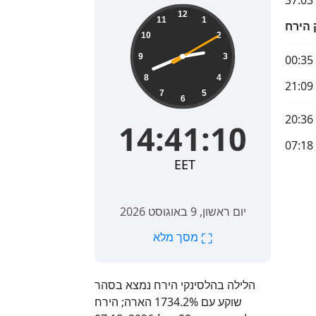
37.03
14:41:11
12
11
1
10
2
9
3
00:35
8
4
21:09
7
5
6
14:41:11
EET
יום ראשון, 9 באוגוסט 2026
⛶
מסך מלא
הלילה בהלסינקי הירח נמצא בסהר
שוקע עם 1734.2% הארה; הירח