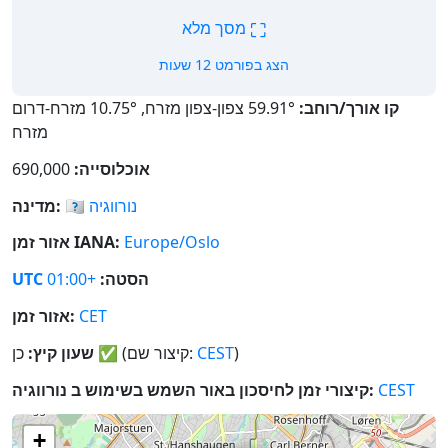
⛶
מסך מלא
הצג בפורמט 12 שעות
קו אורך/רוחב:
59.91° צפון-צפון מזרח, 10.75° מזרח-דרום
מזרח
אוכלוסייה:
690,000
נורווגיה
🇳🇴
מדינה:
Europe/Oslo
אזור זמן IANA:
הסטה:
+01:00
UTC
CET
אזור זמן:
)
CEST
(קיצור שם:
✅
כן
שעון קיץ:
CEST
קיצורי זמן לחיסכון באור השמש בשימוש ב נורווגיה:
+