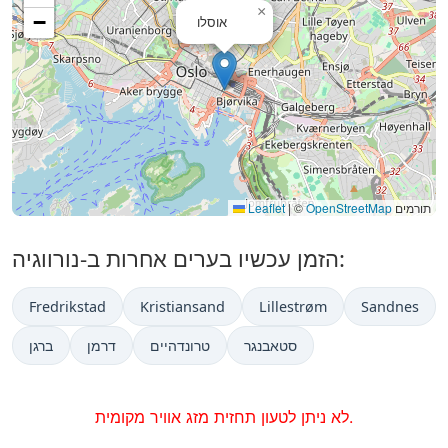
×
−
אוסלו
תורמים
OpenStreetMap
©
|
Leaflet
הזמן עכשיו בערים אחרות ב-נורווגיה:
Fredrikstad
Kristiansand
Lillestrøm
Sandnes
סטאבנגר
טרונדהיים
דרמן
ברגן
לא ניתן לטעון תחזית מזג אוויר מקומית.