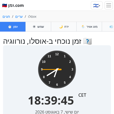
🇮🇱
🇮🇱 זמן.com
▾
אוסלו
ערים
חגים
💨
מזג אוויר
🌦️
ירח
🌙
שמש
☀️
זמן
⏱️
זמן נוכחי ב-אוסלו, נורווגיה 🇳🇴
18:39:45
12
11
1
10
2
9
3
8
4
7
5
6
CET
18:39:45
יום שישי, 7 באוגוסט 2026