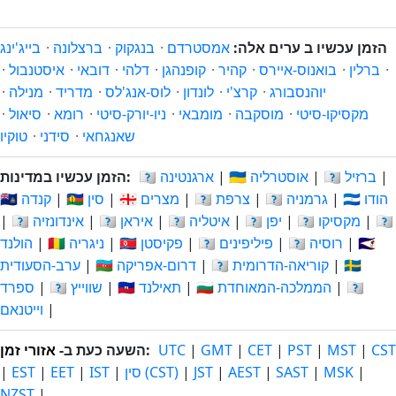
הזמן עכשיו ב ערים אלה:
אמסטרדם
·
בנגקוק
·
ברצלונה
·
בייג'ינג
·
ברלין
·
בואנוס-איירס
·
קהיר
·
קופנהגן
·
דלהי
·
דובאי
·
איסטנבול
·
יוהנסבורג
·
קרצ'י
·
לונדון
·
לוס-אנג'לס
·
מדריד
·
מנילה
·
מקסיקו-סיטי
·
מוסקבה
·
מומבאי
·
ניו-יורק-סיטי
·
רומא
·
סיאול
·
שאנגחאי
·
סידני
·
טוקיו
|
🇧🇷 ברזיל
|
🇦🇺 אוסטרליה
|
🇦🇷 ארגנטינה
הזמן עכשיו במדינות:
🇮🇳 הודו
|
🇩🇪 גרמניה
|
🇫🇷 צרפת
|
🇪🇬 מצרים
|
🇨🇳 סין
|
🇨🇦 קנדה
🇳🇱
|
🇲🇽 מקסיקו
|
🇯🇵 יפן
|
🇮🇹 איטליה
|
🇮🇷 איראן
|
🇮🇩 אינדונזיה
|
🇸🇦
|
🇷🇺 רוסיה
|
🇵🇭 פיליפינים
|
🇵🇰 פקיסטן
|
🇳🇬 ניגריה
|
הולנד
🇪🇸
|
🇰🇷 קוריאה-הדרומית
|
🇿🇦 דרום-אפריקה
|
ערב-הסעודית
🇻🇳
|
🇬🇧 הממלכה-המאוחדת
|
🇹🇭 תאילנד
|
🇨🇭 שווייץ
|
ספרד
|
וייטנאם
CST
|
MST
|
PST
|
CET
|
GMT
|
UTC
:
השעה כעת ב-
אזורי זמן
|
MSK
|
SAST
|
AEST
|
JST
|
סין (CST)
|
IST
|
EET
|
EST
|
NZST
|